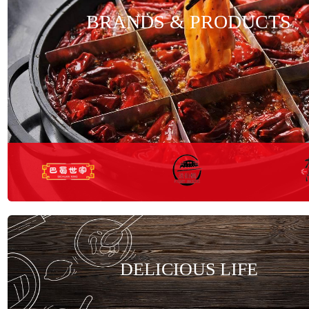
BRANDS & PRODUCTS
VIEW MORE>
VIEW MORE>
VIEW
DELICIOUS LIFE