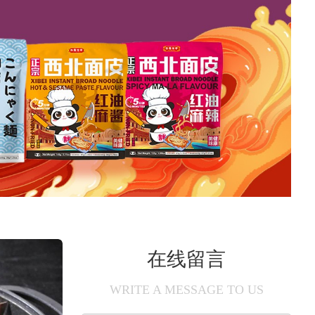
在线留言
WRITE A MESSAGE TO US