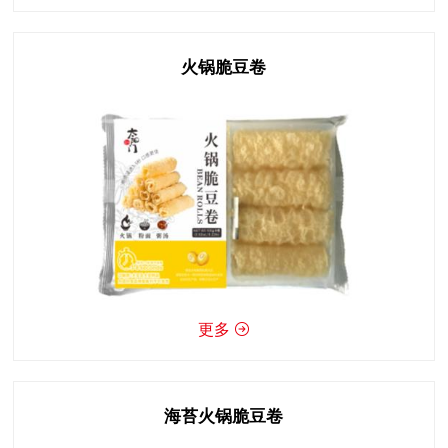

火锅脆豆卷
更多


海苔火锅脆豆卷